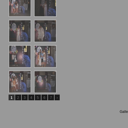
1
2
3
4
5
6
7
›
Galle