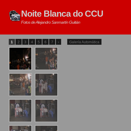
Noite Blanca
do CCU
Fotos de Alejandro Sanmartín Guitián
1
2
3
4
5
6
7
›
Galería Automática