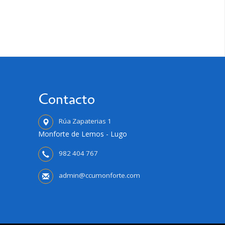
Contacto
Rúa Zapaterias 1
Monforte de Lemos - Lugo
982 404 767
admin@ccumonforte.com