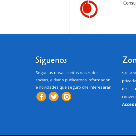
Consul
Síguenos
Zon
Segue as nosas contas nas redes
Se er
sociais, a diario publicamos información
privada
e novidades que seguro che interesarán
de su
conveni
Acced