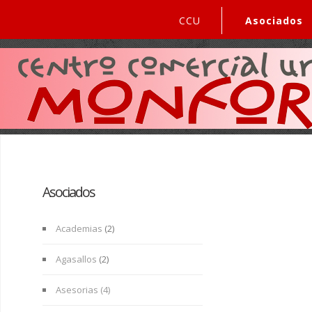
CCU
Asociados
Asociados
Academias
(2)
Agasallos
(2)
Asesorias (4)