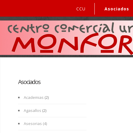
CCU
Asociados
Asociados
Academias
(2)
Agasallos
(2)
Asesorias (4)