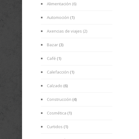
Alimentación (6)
Automoción
(1)
Axencias de viajes (2)
Bazar
(3)
Café
(1)
Calefacción
(1)
Calzado
(6)
Construcción
(4)
Cosmética
(1)
Curtidos
(1)