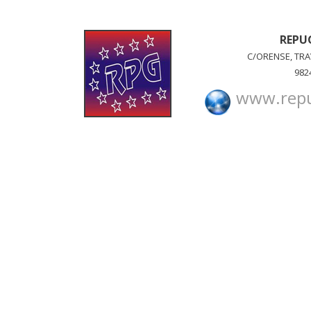
REPUG
C/ORENSE, TRA
982
www.rep