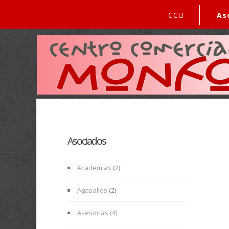
CCU
As
Asociados
Academias
(2)
Agasallos
(2)
Asesorias (4)