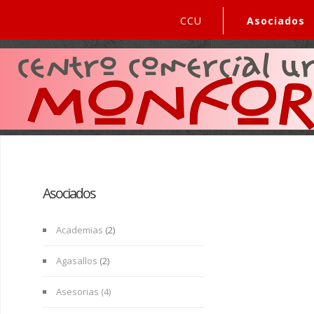
CCU
Asociados
Asociados
Academias
(2)
Agasallos
(2)
Asesorias (4)