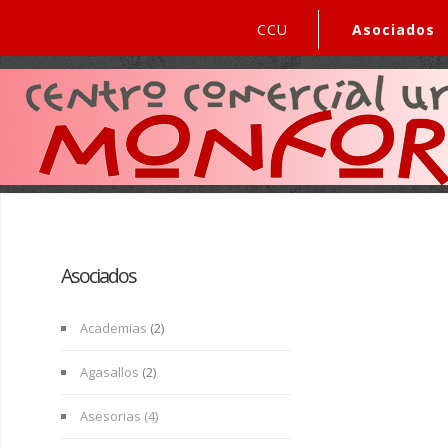
CCU
Asociados
Asociados
Academias
(2)
Agasallos
(2)
Asesorias (4)